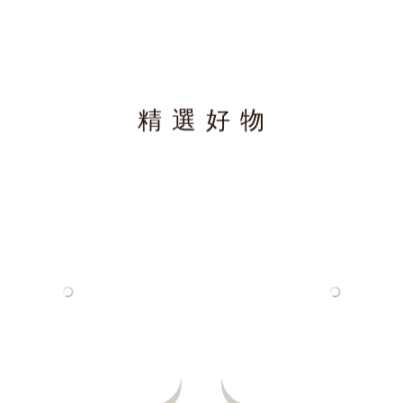
精 選 好 物