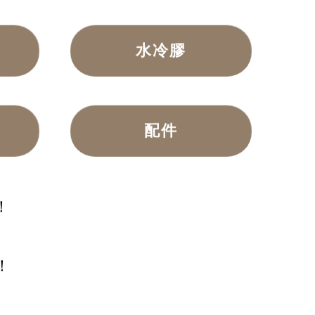
水冷膠
配件
！
！