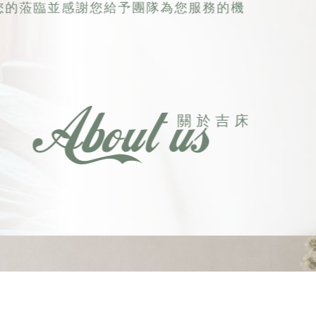
您的蒞臨並感謝您給予團隊為您服務的機
關 於 吉 床