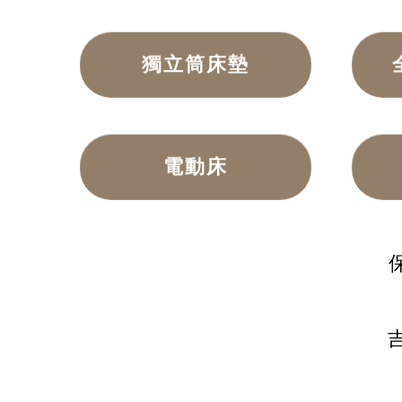
獨立筒床墊
電動床