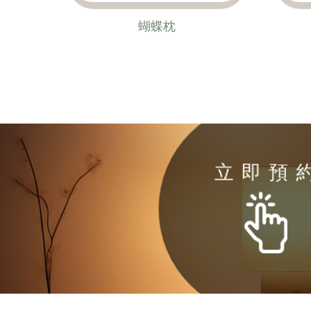
蝴蝶枕
立 即 預 