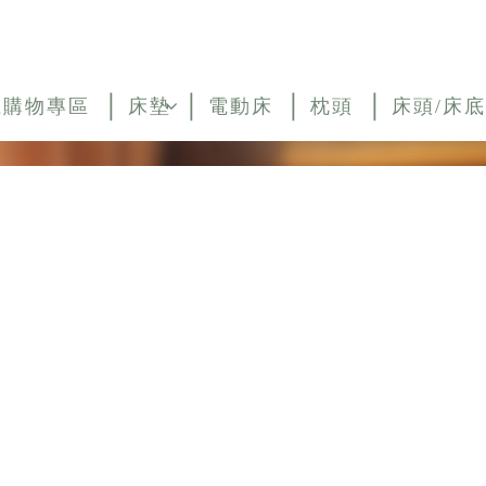
上購物專區
床墊
電動床
枕頭
床頭/床底