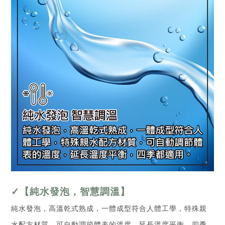
✓【純水發泡，智慧調溫】
純水發泡，高溫乾式熟成，一體成型符合人體工學，特殊親
水配方材質，可自動調節體表的溫度，延長溫度平衡，四季