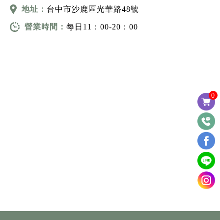
地址：
台中市沙鹿區光華路48號
營業時間：
每日11：00-20：00
0