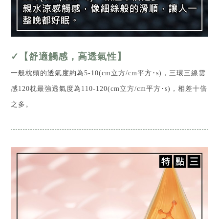
✓【舒適觸感，高透氣性】
一般枕頭的透氣度約為5-10(cm立方/cm平方･s)，三環三線雲
感120枕最強透氣度為110-120(cm立方/cm平方･s)，相差十倍
之多。