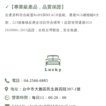
✓【專業級產品，品質保證】
生產原料符合歐盟RoHS與REACH規範。通過SGS總檢驗8大
類，223個毒物反應全項目符合標準！品質管理通過SGS
ISO9001:2015認證，全程台灣製造，安全無虞。
電話：
04-2566-6885
地址：
台中市大雅區民生路四段307-1號
營業時間：
每日11：00-20：00