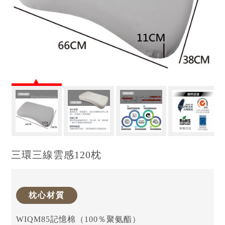
三環三線雲感120枕
枕心材質
WIQM85記憶棉（100％聚氨酯）