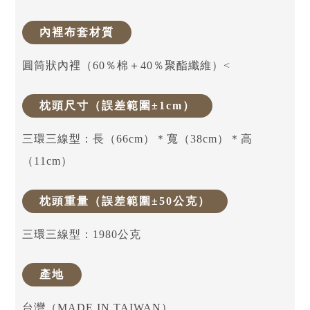
內裡布套材質
圓筒狀內裡（60％棉＋40％聚酯纖維）<
枕頭尺寸（誤差範圍±1cm）
三環三線型：長（66cm）＊寬（38cm）＊高
（11cm）
枕頭重量（誤差範圍±50公克）
三環三線型：1980公克
產地
台灣（MADE IN TAIWAN）