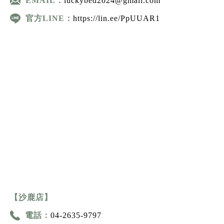
EMAIL：
luckybed2024@gmail.com
官方LINE：
https://lin.ee/PpUUAR1
【沙鹿店】
電話：
04-2635-9797