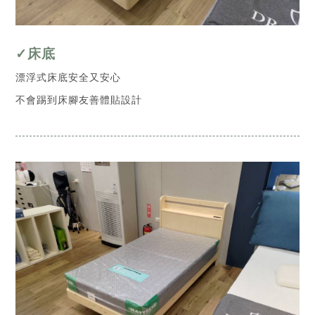
✓床底
漂浮式床底安全又安心
不會踢到床腳友善體貼設計