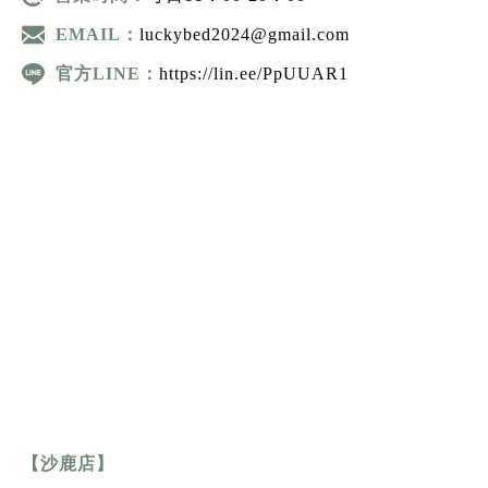
EMAIL：
luckybed2024@gmail.com
官方LINE：
https://lin.ee/PpUUAR1
【沙鹿店】