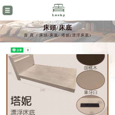
床頭/床底
首 頁
床頭/床底
塔妮(漂浮床底)