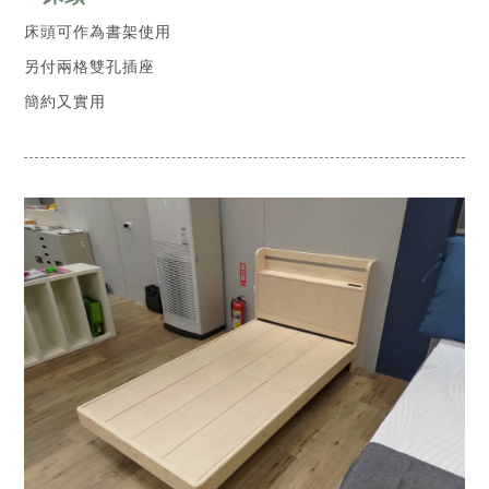
床頭可作為書架使用
另付兩格雙孔插座
簡約又實用