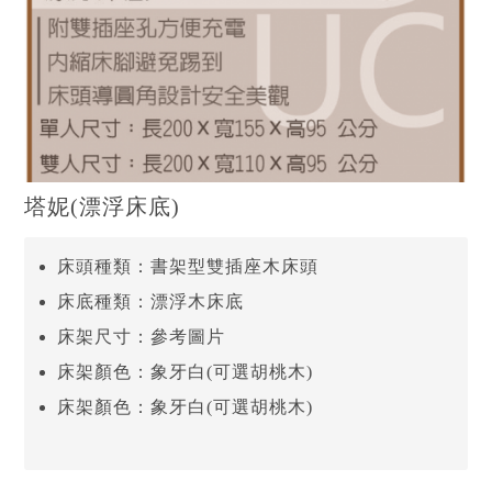
塔妮(漂浮床底)
床頭種類：書架型雙插座木床頭
床底種類：漂浮木床底
床架尺寸：參考圖片
床架顏色：象牙白(可選胡桃木)
床架顏色：象牙白(可選胡桃木)