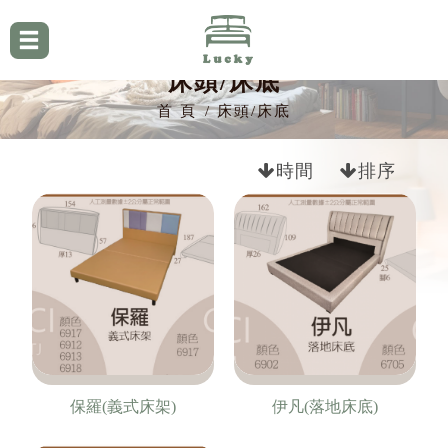
床頭/床底
首 頁
床頭/床底
時間
排序
保羅(義式床架)
伊凡(落地床底)