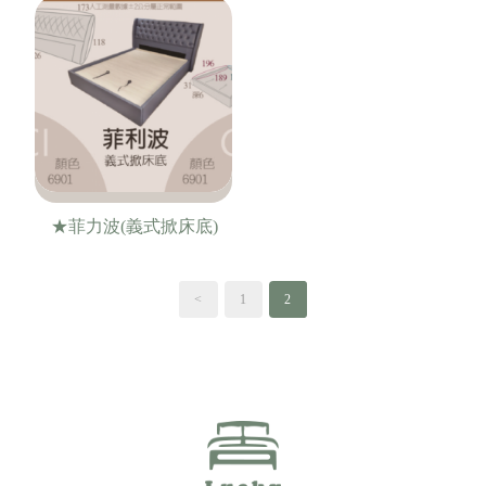
★菲力波(義式掀床底)
<
1
2