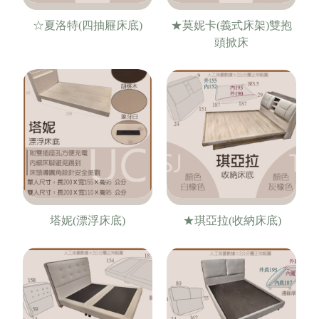
☆夏洛特(四抽屜床底)
★莫妮卡(義式床架)雙抱
頭掀床
塔妮(漂浮床底)
★琪亞拉(收納床底)