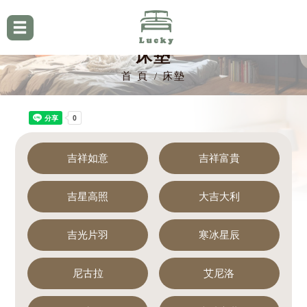
床墊
首 頁
床墊
吉祥如意
吉祥富貴
吉星高照
大吉大利
吉光片羽
寒冰星辰
尼古拉
艾尼洛