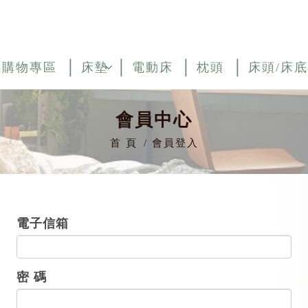
上購物專區
床墊
電動床
枕頭
床頭/床底
會員中心
首 頁
會員登入
電子信箱
密 碼