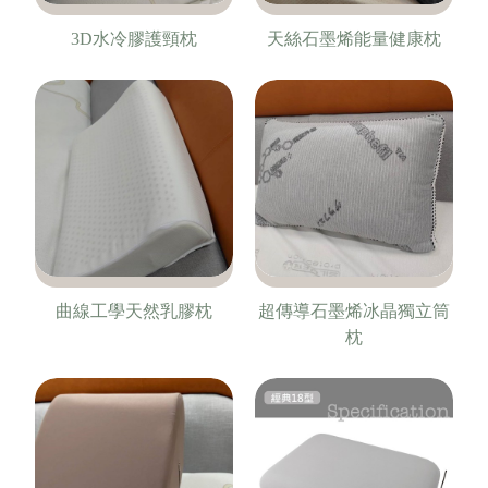
3D水冷膠護頸枕
天絲石墨烯能量健康枕
曲線工學天然乳膠枕
超傳導石墨烯冰晶獨立筒
枕