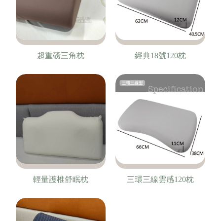
超重磅三角枕
經典18號120枕
輕量護椎舒眠枕
三環三線雲感120枕