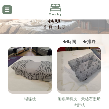
枕頭
首 頁
枕頭
時間
排序
蝴蝶枕
睡眠黑科技＋天絲石墨烯
止鼾枕