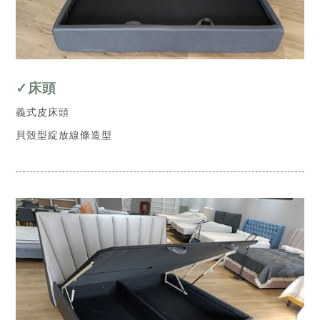
✓床頭
義式皮床頭
貝殼型綻放線條造型