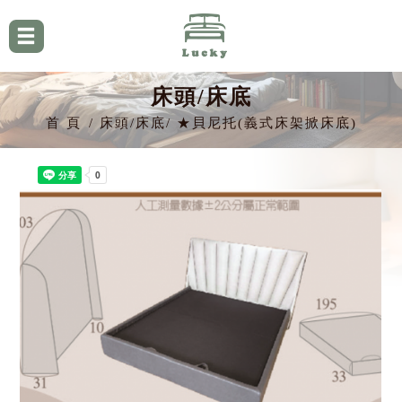
床頭/床底
首 頁
床頭/床底
★貝尼托(義式床架掀床底)